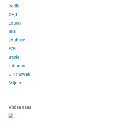
Redib
OAJI
Educ@
BBE
Edubase
EZB
Iresie
Latindex
UlrichsWeb
Scijoin
Visitantes