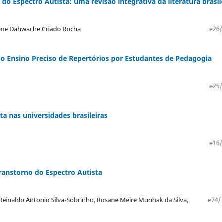
o Espectro Autista: uma revisão integrativa da literatura brasil
arene Dahwache Criado Rocha
e26/
o Ensino Preciso de Repertórios por Estudantes de Pedagogia
e25/
a nas universidades brasileiras
e16/
Transtorno do Espectro Autista
 Reinaldo Antonio Silva-Sobrinho, Rosane Meire Munhak da Silva,
e74/