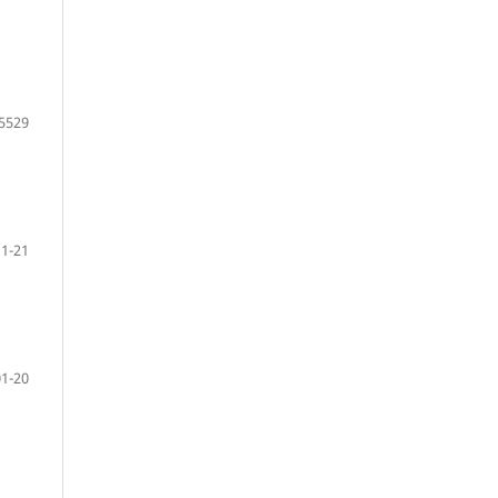
5529
1-21
1-20