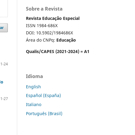
Sobre a Revista
Revista Educação Especial
ISSN 1984-686X
ar
DOI: 10.5902/1984686X
Área do CNPq:
Educação
Qualis/CAPES (2021-2024) = A1
1-24
Idioma
do
English
Español (España)
1-27
Italiano
Português (Brasil)