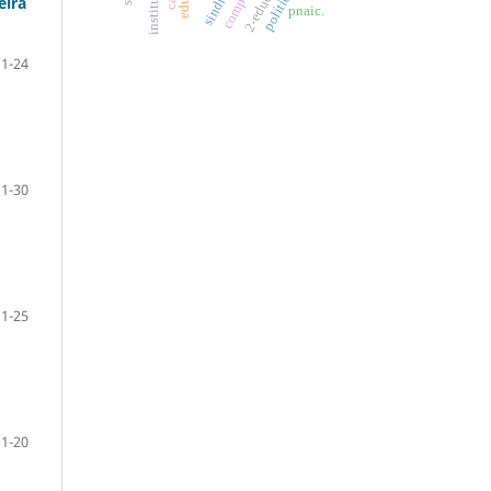
eira
pnaic.
1-24
1-30
1-25
 1-20