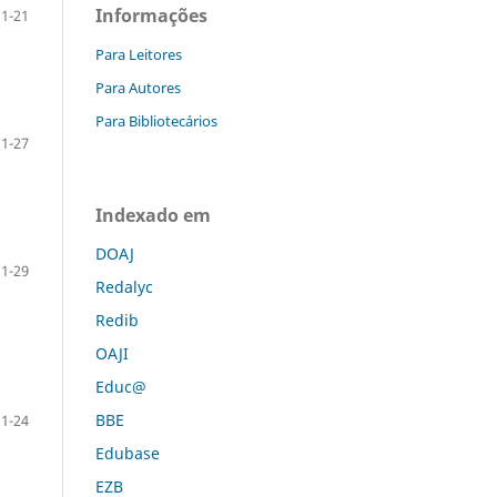
Informações
1-21
Para Leitores
Para Autores
Para Bibliotecários
1-27
Indexado em
DOAJ
1-29
Redalyc
Redib
OAJI
Educ@
BBE
1-24
Edubase
EZB