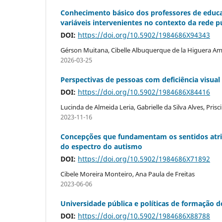
Conhecimento básico dos professores de educa
variáveis intervenientes no contexto da rede p
DOI:
https://doi.org/10.5902/1984686X94343
Gérson Muitana, Cibelle Albuquerque de la Higuera A
2026-03-25
Perspectivas de pessoas com deficiência visua
DOI:
https://doi.org/10.5902/1984686X84416
Lucinda de Almeida Leria, Gabrielle da Silva Alves, Prisc
2023-11-16
Concepções que fundamentam os sentidos atrib
do espectro do autismo
DOI:
https://doi.org/10.5902/1984686X71892
Cibele Moreira Monteiro, Ana Paula de Freitas
2023-06-06
Universidade pública e políticas de formação
DOI:
https://doi.org/10.5902/1984686X88788