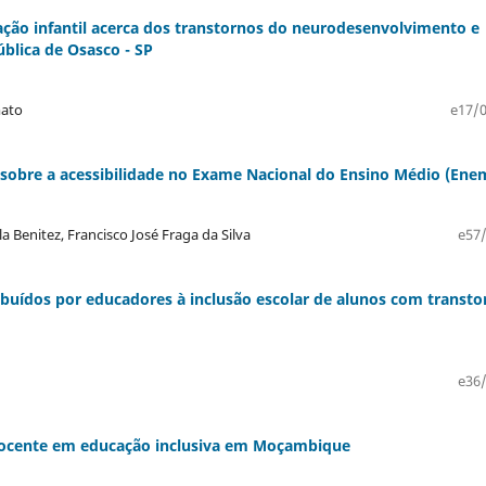
ção infantil acerca dos transtornos do neurodesenvolvimento e
ública de Osasco - SP
mato
e17/0
l sobre a acessibilidade no Exame Nacional do Ensino Médio (Ene
ila Benitez, Francisco José Fraga da Silva
e57/
uídos por educadores à inclusão escolar de alunos com transto
e36/
 docente em educação inclusiva em Moçambique