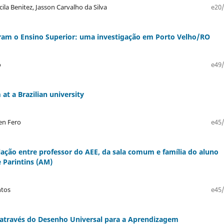
ila Benitez, Jasson Carvalho da Silva
e20/
ram o Ensino Superior: uma investigação em Porto Velho/RO
o
e49/
at a Brazilian university
en Fero
e45/
lação entre professor do AEE, da sala comum e família do aluno
 Parintins (AM)
ntos
e45/
 através do Desenho Universal para a Aprendizagem