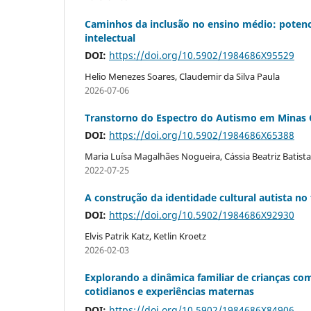
Caminhos da inclusão no ensino médio: potenci
intelectual
DOI:
https://doi.org/10.5902/1984686X95529
Helio Menezes Soares, Claudemir da Silva Paula
2026-07-06
Transtorno do Espectro do Autismo em Minas
DOI:
https://doi.org/10.5902/1984686X65388
Maria Luísa Magalhães Nogueira, Cássia Beatriz Batista
2022-07-25
A construção da identidade cultural autista no
DOI:
https://doi.org/10.5902/1984686X92930
Elvis Patrik Katz, Ketlin Kroetz
2026-02-03
Explorando a dinâmica familiar de crianças c
cotidianos e experiências maternas
DOI:
https://doi.org/10.5902/1984686X84906