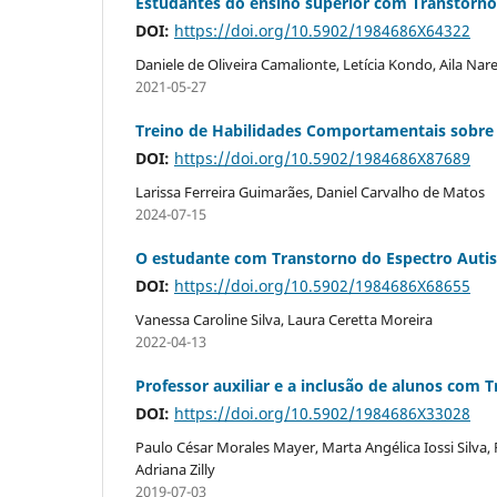
Estudantes do ensino superior com Transtorno d
DOI:
https://doi.org/10.5902/1984686X64322
Daniele de Oliveira Camalionte, Letícia Kondo, Aila N
2021-05-27
Treino de Habilidades Comportamentais sobre 
DOI:
https://doi.org/10.5902/1984686X87689
Larissa Ferreira Guimarães, Daniel Carvalho de Matos
2024-07-15
O estudante com Transtorno do Espectro Autist
DOI:
https://doi.org/10.5902/1984686X68655
Vanessa Caroline Silva, Laura Ceretta Moreira
2022-04-13
Professor auxiliar e a inclusão de alunos com 
DOI:
https://doi.org/10.5902/1984686X33028
Paulo César Morales Mayer, Marta Angélica Iossi Silva,
Adriana Zilly
2019-07-03