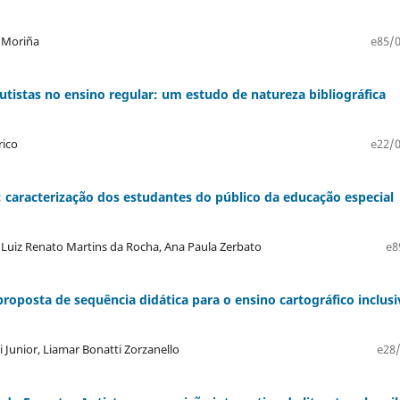
 Moriña
e85/0
utistas no ensino regular: um estudo de natureza bibliográfica
rico
e22/0
 caracterização dos estudantes do público da educação especial
s, Luiz Renato Martins da Rocha, Ana Paula Zerbato
e8
oposta de sequência didática para o ensino cartográfico inclusi
 Junior, Liamar Bonatti Zorzanello
e28/