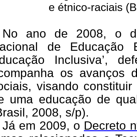
e étnico-raciais (B
No ano de 2008, o doc
acional de Educação E
ducação Inclusiva’, de
companha os avanços d
ociais, visando constituir
e uma educação de qual
Brasil,
2008, s/p).
Já em 2009, o
Decreto n