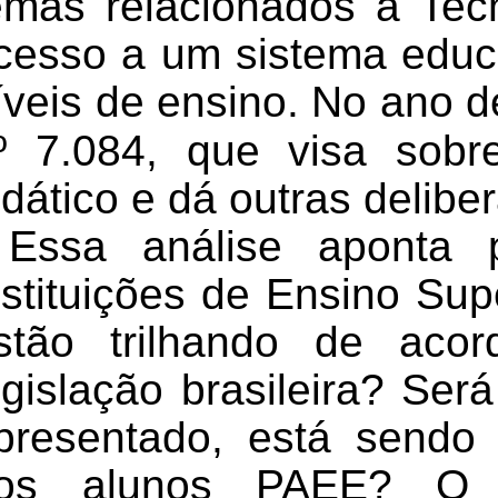
emas relacionados a Tecn
cesso a um sistema educa
íveis de ensino.
No ano d
º 7.084, que visa sobr
idático e dá outras delibe
Essa análise aponta 
nstituições de Ensino Supe
stão trilhando de aco
egislação brasileira? Será
presentado, está sendo 
dos
alunos PAEE?
O 