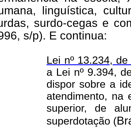
umana, linguística, cultu
urdas, surdo-cegas e com 
996, s/p).
E continua:
Lei nº 13.234, d
a Lei nº 9.394, 
dispor sobre a id
atendimento, na
superior, de al
Br
superdotação (