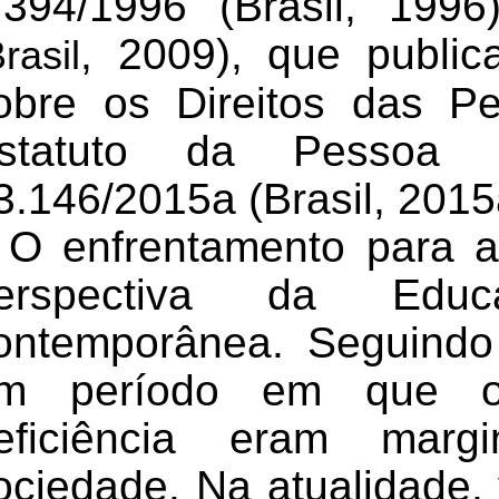
.394/
1996 (Brasil, 199
, 2009),
que public
rasil
obre os Direitos das P
statuto da Pessoa c
3.146/2015a
(Brasil, 201
O enfrentamento para 
erspectiva da Educa
ontemporânea. Seguindo 
m período em que os
eficiência eram marg
ociedade. Na atualidad