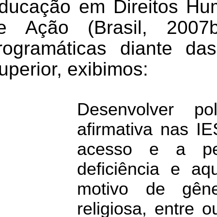
ducação em Direitos H
e Ação (
Brasil
,
2007b
rogramáticas diante d
uperior, exibimos:
Desenvolver po
afirmativa nas IE
acesso e a pe
deficiência e aq
motivo de gêne
religiosa, entre 