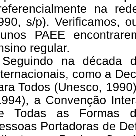
referencialmente na red
990, s/p). Verificamos
, o
lunos
PAEE
encontrare
nsino regular.
Seguindo na década d
nternacionais, como a
Dec
ara Todos
(Unesco, 1990
1994), a
Convenção Inter
e Todas as Formas de
essoas Portadoras de Defi