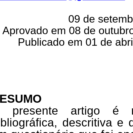
Recebido em
09 de setemb
Aprovado em 08 de outubr
ublicado em 01 de abri
ESUMO
 presente artigo é 
ibliográfica, descritiva 