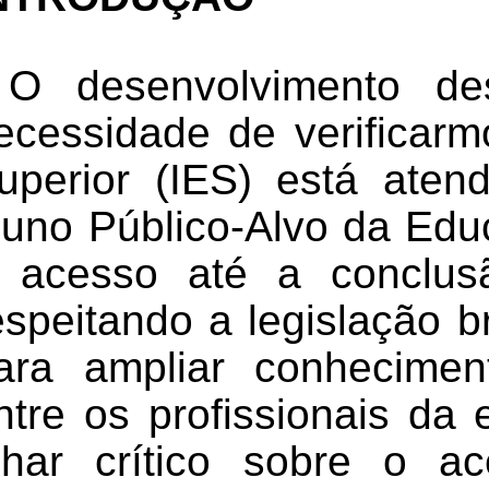
O desenvolvimento des
ecessidade de verificarm
uperior (IES) está aten
luno
Público-Alvo da Ed
 acesso até a conclu
espeitando a legislação b
ara ampliar conhecimen
ntre os profissionais d
lhar crítico sobre o 