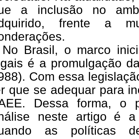
ue a inclusão no ambi
dquirido, frente a m
onderações.
No Brasil, o marco inic
egais é a promulgação da
988).
Com essa legislaçã
er que se adequar para in
AEE.
Dessa forma, o p
nálise neste artigo
é a
uando as políticas d