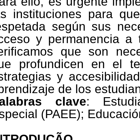
ara ello, es urgente impl
as instituciones para qu
espetada según sus nece
cceso y permanencia a t
erificamos que son nece
ue profundicen en el t
strategias y accesibilid
prendizaje de los estudian
alabras clave
: Estud
special (PAEE); Educació
NTRODUÇÃO