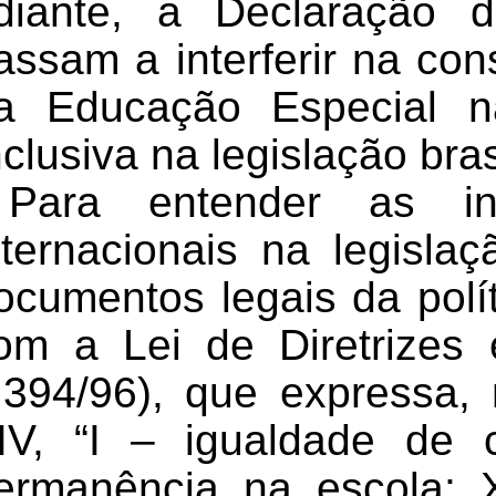
diante, a Declaração 
assam a interferir na con
a Educação Especial n
nclusiva na legislação bras
Para entender as in
nternacionais na legisla
ocumentos legais da polí
om a Lei de Diretrize
.394/96), que expressa, 
IV, “I – igualdade de
ermanência na escola; X