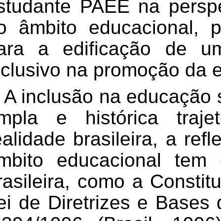
studante
PAEE
na persp
o âmbito educacional, p
ara a edificação de u
nclusivo na promoção da 
A inclusão na educação 
mpla e histórica traje
ealidade brasileira, a ref
mbito educacional tem 
rasileira, como a Constit
ei de Diretrizes e Bases