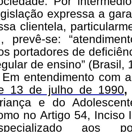
ociedade. Por intermédi
egislação expressa a garan
ssa clientela, particularm
II, prevê-se: “atendimen
os portadores de deficiên
egular de ensino” (
Brasil
,
Em entendimento com a 
e 13 de julho de 1990
,
riança e do Adolescent
omo no
Artigo 54, Inciso 
specializado aos po