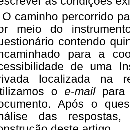
escrever as condições exi
O caminho percorrido pa
or meio do instrumen
uestionário contendo qui
ncaminhado para a co
cessibilidade de uma In
rivada localizada na 
tilizamos o
e-mail
para 
ocumento. Após o quest
nálise das respostas
onstrução deste artigo.