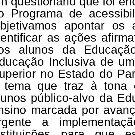
m questionário que foi e
o Programa de acessibili
bjetivamos apontar os 
dentificar as ações afir
os alunos da
Educação
ducação Inclusiva
de uma
uperior no Estado do Pa
 tema que traz à tona 
lunos público-alvo da Ed
nsino marcada por avanço
rgente a implementaçã
nstituições para que 