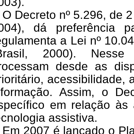
003).
O Decreto nº 5.296, de 
004), dá preferência
egulamenta a Lei nº 10.0
Brasil, 2000).
Nesse 
rocessam desde as disp
rioritário, acessibilidade
nformação. Assim, o De
specífico em relação às 
ecnologia assistiva.
Em 2007 é lançado o Pl