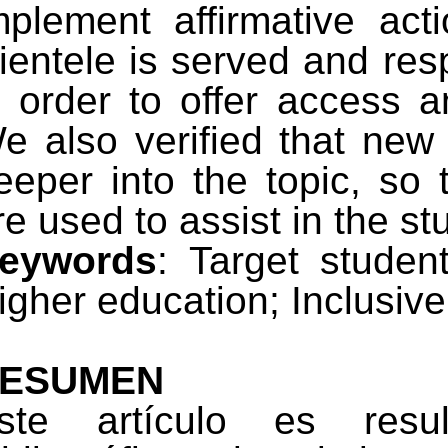
mplement affirmative acti
lientele is served and res
n order to offer access 
e also verified that new
eeper into the topic, so t
re used to assist in the st
eywords
:
Target studen
igher education;
Inclusiv
ESUMEN
ste artículo es resu