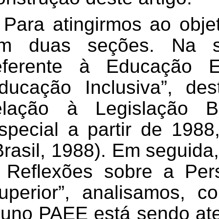
Para
atingirmos ao
obje
m duas seções. Na seç
eferente à Educação E
ducação Inclusiva”, d
elação à Legislação B
special a partir de 1988
Brasil, 1988). Em seguid
 Reflexões sobre a Pers
uperior”, analisamos, 
luno
PAEE
está sendo ate