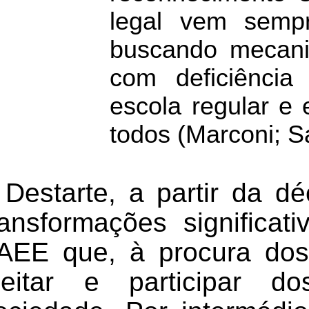
legal vem semp
buscando mecani
com deficiência
escola regular e
todos (Marconi; Sa
Destarte, a partir da d
ransformações significa
PAEE
que,
à procura dos
jeitar e participar 