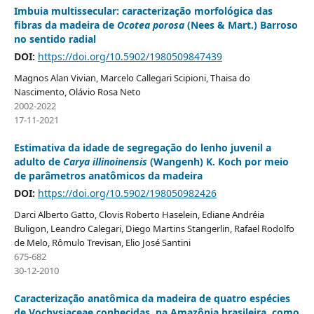
Imbuia multissecular: caracterização morfológica das
fibras da madeira de
Ocotea porosa
(Nees & Mart.) Barroso
no sentido radial
DOI:
https://doi.org/10.5902/1980509847439
Magnos Alan Vivian, Marcelo Callegari Scipioni, Thaisa do
Nascimento, Olávio Rosa Neto
2002-2022
17-11-2021
Estimativa da idade de segregação do lenho juvenil a
adulto de
Carya illinoinensis
(Wangenh) K. Koch por meio
de parâmetros anatômicos da madeira
DOI:
https://doi.org/10.5902/198050982426
Darci Alberto Gatto, Clovis Roberto Haselein, Ediane Andréia
Buligon, Leandro Calegari, Diego Martins Stangerlin, Rafael Rodolfo
de Melo, Rômulo Trevisan, Elio José Santini
675-682
30-12-2010
Caracterização anatômica da madeira de quatro espécies
de Vochysiaceae conhecidas, na Amazônia brasileira, como