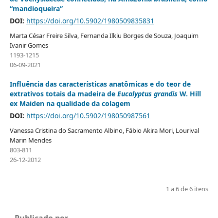
“mandioqueira”
DOI:
https://doi.org/10.5902/1980509835831
Marta César Freire Silva, Fernanda Ilkiu Borges de Souza, Joaquim
Ivanir Gomes
1193-1215
06-09-2021
Influência das características anatômicas e do teor de
extrativos totais da madeira de
Eucalyptus grandis
W. Hill
ex Maiden na qualidade da colagem
DOI:
https://doi.org/10.5902/198050987561
Vanessa Cristina do Sacramento Albino, Fábio Akira Mori, Lourival
Marin Mendes
803-811
26-12-2012
1 a 6 de 6 itens
Publicado por