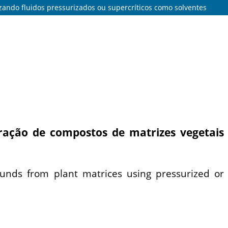
zando fluidos pressurizados ou supercríticos como solventes