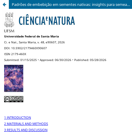
Padrões de embebição em sementes nativas: insights para semeadura direta na ecologia da restauração