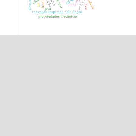
alvenaria
ciência
turbina
ph
ftool
gtk
enos
npk
pca
inovação inspirada pela ficção
propriedades mecânicas