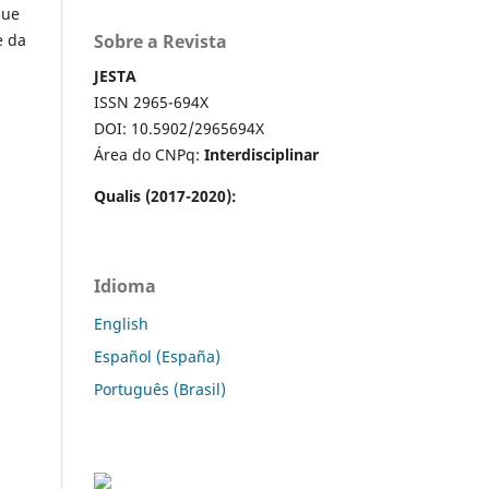
que
e da
Sobre a Revista
JESTA
ISSN 2965-694X
DOI: 10.5902/2965694X
Área do CNPq:
Interdisciplinar
Qualis (2017-2020):
Idioma
English
Español (España)
Português (Brasil)