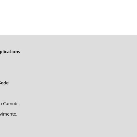
plications
Sede
ro Camobi.
avimento.