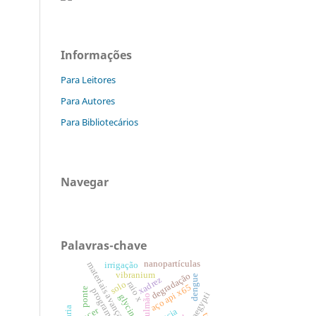
Informações
Para Leitores
Para Autores
Para Bibliotecários
Navegar
Palavras-chave
nanopartículas
materiais avançados
irrigação
vibranium
degradação
dengue
xadrez
solo
raio x
aço api x65
ponte
programação
aedes aegypti
glycine max
pulmão
câncer